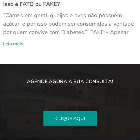
Isso é FATO ou FAKE?
“Carnes em geral, queijos e ovos não possuem
açúcar, e por isso podem ser consumidos à vontade
por quem convive com Diabetes.” FAKE – Apesar
Leia mais
AGENDE AGORA A SUA CONSULTA!
CLIQUE AQUI